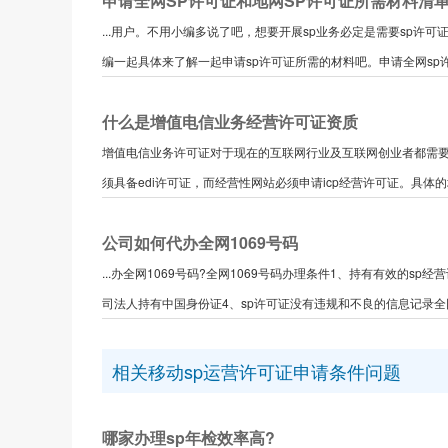
申请全网SP许可证和地网SP许可证所需材料清
...用户。不用小编多说了吧，想要开展sp业务必定是需要sp许
编一起具体来了解一起申请sp许可证所需的材料吧。申请全网sp许
什么是增值电信业务经营许可证资质
增值电信业务许可证对于现在的互联网行业及互联网创业者都需
须具备edi许可证，而经营性网站必须申请icp经营许可证。具体的增
公司如何代办全网1069号码
...办全网1069号码?全网1069号码办理条件1、持有有效的s
司法人持有中国身份证4、sp许可证没有违规和不良的信息记录全网1
相关移动sp运营许可证申请条件问题
哪家办理sp年检效率高?