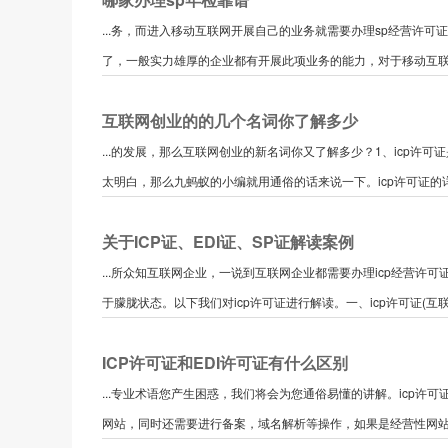
...务，而进入移动互联网开展自己的业务就需要办理sp经营许
了，一般实力雄厚的企业都有开展此项业务的能力，对于移动互联网
互联网创业的的几个名词你了解多少
...的发展，那么互联网创业的新名词你又了解多少？1、icp许
太明白，那么九蚂蚁的小编就用通俗的话来说一下。icp许可证的详
关于ICP证、EDI证、SP证解读案例
...所众知互联网企业，一说到互联网企业都需要办理icp经营许
于朦胧状态。以下我们对icp许可证进行解读。一、icp许可证(互联
ICP许可证和EDI许可证有什么区别
...专业术语您产生困惑，我们将会为您通俗易懂的讲解。icp许
网站，同时还需要进行备案，域名解析等操作，如果是经营性网站则需