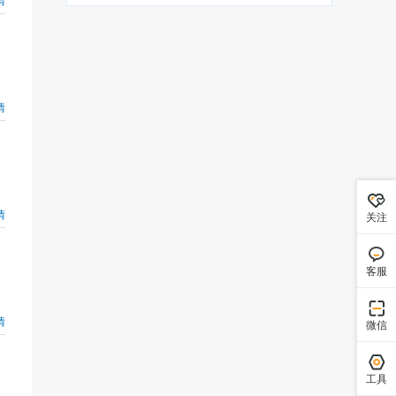
情
情
关注
客服
情
微信
工具