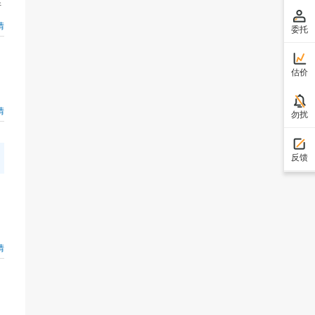
许
情
委托
估价
情
勿扰
反馈
情