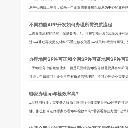
易中心的线上平台，如果一个企业需要开展以贸易为中心的业务则需
不同功能APP开发如何办理所需资质流程
...需资质流程的情况，仅供参考。1、付费功能开发(icp经营许
过)→(通过再次提交材料/不通过修改问题)→领取icp经营许可证。
办理地网SP许可证和全网SP许可证地网SP许可
...于sp业务中的短信业务，但是只要经营sp业务就需要具有sp
可证：申请部门为企业所在省份通信管理局，不过办理企业需要提供
哪家办理sp年检效率高?
...互联网行业，需要进入移动互联网行业都需要办理sp经营许可
键。那么如何选择哪家办理sp年检效率高?需要看那些方面1.公司规