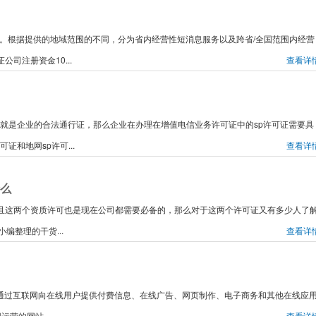
证。根据提供的地域范围的不同，分为省内经营性短消息服务以及跨省/全国范围内经营
司注册资金10...
查看详
可证就是企业的合法通行证，那么企业在办理在增值电信业务许可证中的sp许可证需要具
证和地网sp许可...
查看详
什么
，而且这两个资质许可也是现在公司都需要必备的，那么对于这两个许可证又有多少人了
编整理的干货...
查看详
许可证通过互联网向在线用户提供付费信息、在线广告、网页制作、电子商务和其他在线应
营的网站...
查看详