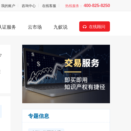
我的账户
咨询中心
在线客服
热线服务：
400-825-8250
认证服务
云市场
九蚁说
在线顾问
7
程
专题信息