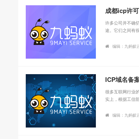
家游戏、电商企业
成都icp许
许多公司并不确切
途。它们之间有很
请。ICP备案主
及业务获得利益的
编辑：九蚂蚁
可证，我们先来了
证。生活中常用的
申请icp许可证。
可证申请一般...
ICP域名备
很多互联网行业的
实上，根据工信部
站涉及收费或者其
在中华人民共和
编辑：九蚂蚁
工信部官方网站，
对网站的一种管
办营业执照一样。