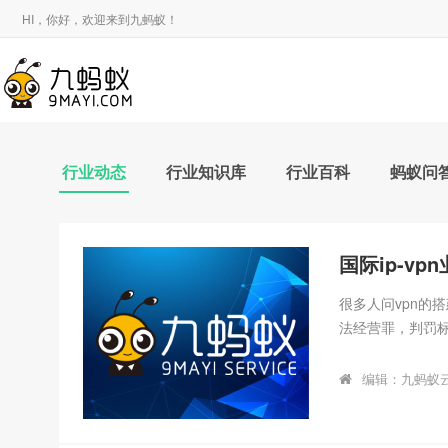
HI，你好，欢迎来到九蚂蚁！
行业动态
行业知识库
行业百科
蚂蚁问
国际ip-v
很多人问vpn的
法经营罪，判罚
基准刑参照点】非
200万元的，为
编辑：九蚂蚁
月。【五年以上有
徒刑五年，每增
【升格量刑特别规