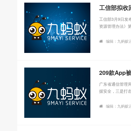
万以上；2.资质申
工信部3月9日
资源管理办法》第
用费的电信网码
公正性，现对拟收
编辑：九蚂蚁
后，将启动码号回
209款Ap
广东省通信管理局
据安全，三是打击
App400多款，
行政处罚27起。
编辑：九蚂蚁
共监测发现201
全法》《电信和互
App处置通知》