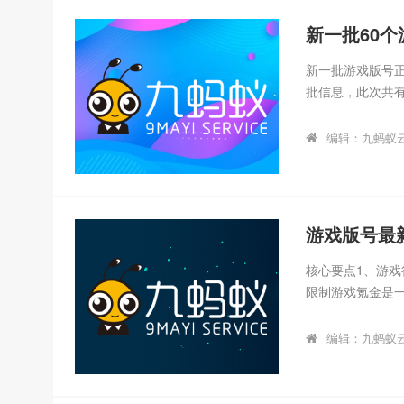
经营大家可以看下
新一批60
新一批游戏版号正
批信息，此次共
现美股盘前拉升
来新一波发展助
编辑：九蚂蚁
品线，令市场进入
游戏上线运营之前
网络游戏出版物
号;审查批准文号和
游戏版号最
核心要点1、游
限制游戏氪金是
管口径并没有变化
《网络游戏内容管
编辑：九蚂蚁
进一步严格管理
企业在特定时段向
通气会，传达相