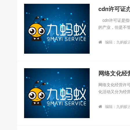
事非法的网站经营
cdn许可
cdn许可证是指
的产业，但是不
开展CDN方面的
互联网公司注册
编辑：九蚂蚁
作为互联网行业
许可证相关的一些
发网络CDN许可
节点服务器群组成流
网络文化经
网络文化经营许
化活动又分为经
互联网文化产品
电子商务或者广
编辑：九蚂蚁
下：①网络音乐
目、⑤网络表演
需要先去详细地了