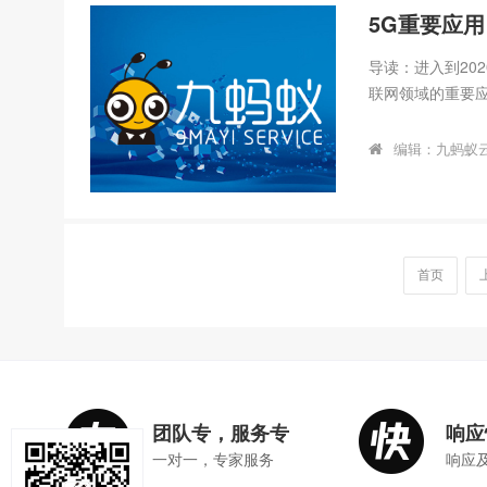
东省通信管...
5G重要应
导读：进入到20
联网领域的重要
义、云游戏的典
时代01云游戏的
编辑：九蚂蚁
正逐渐步入正轨
云游戏（Cloud
为基础的在线游
（ThinClient）能
首页
团队专，服务专
响应
一对一，专家服务
响应