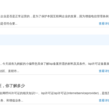
证企业是否是正常运营的，是为了保护本国互联网企业的发展，因为增值电信管理条例
否符合要...
查看详
的，今天就有九蚂蚁的小编带您具体了解isp备案所需的材料及其条件。isp许可证备案
区、直辖市...
查看详
证，你了解多少
许可证的相关知识!一、isp许可证isp许可证(internetserviceprovider)，是指
、和增值业务...
查看详