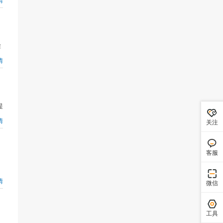
检
情
提
情
关注
客服
情
微信
工具