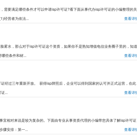
，需要满足哪些条件才可以申请isp许可证?看下面从事代办isp许可证的小编整理的关
)经营者为依法...
查看详
一脸雾水，那么对于isp许可证这个资质，如果你不是熟知增值电信业务圈子里的，知
哪些条件和材...
查看详
isp许可证经过三年重新开放。 获得isp牌照后，企业可以得到国家的认可并正式运营，在此
...
查看详
关事宜相对来说是较为复杂的。下面由专业从事资质代理的小编带您具体了解isp许可证
骤安排：第一...
查看详