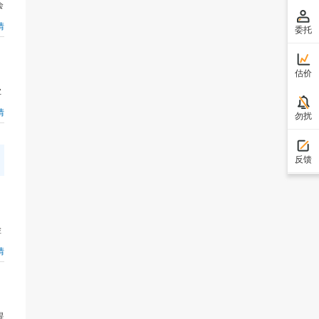
会
情
委托
估价
业
情
勿扰
反馈
检
情
提