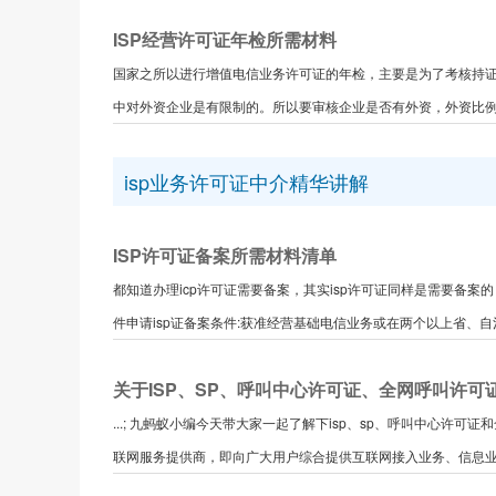
ISP经营许可证年检所需材料
国家之所以进行增值电信业务许可证的年检，主要是为了考核持
中对外资企业是有限制的。所以要审核企业是否有外资，外资比例是
isp业务许可证中介精华讲解
ISP许可证备案所需材料清单
都知道办理icp许可证需要备案，其实isp许可证同样是需要备案
件申请isp证备案条件:获准经营基础电信业务或在两个以上省、自治
关于ISP、SP、呼叫中心许可证、全网呼叫许可
...; 九蚂蚁小编今天带大家一起了解下isp、sp、呼叫中心许可证和全网呼叫
联网服务提供商，即向广大用户综合提供互联网接入业务、信息业务