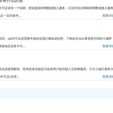
可证有什么区别
，isp许可证还有一个别称，那就是因特网数据接入服务，分别对应全网因特网数据接入服
一定的条件...
查看详
许可证的。isp许可证是需要年检的这我们都知道的吧，下面由专业从事资质代理的小编带
值电信业务许可...
查看详
应该也是能理解的。简单的来说就是为各类用户提供接入互联网服务。今天小编主要和
可证)办理...
查看详