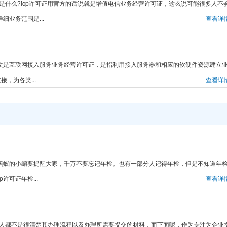
可证是什么?icp许可证用官方的话说就是增值电信业务经营许可证，这么说可能很多人不
细业务范围是...
查看详
中文是互联网接入服务业务经营许可证，是指利用接入服务器和相应的软硬件资源建立
，为各类...
查看详
九蚂蚁的小编要提醒大家，千万不要忘记年检。也有一部分人记得年检，但是不知道年
可证年检...
查看详
多数人都不是很清楚其办理流程以及办理所需要提交的材料，而下面呢，作为专注为企业