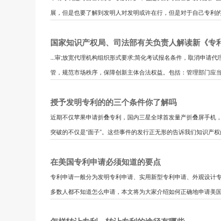
展，但是也要了解到发明人对发明或许在行，但是对于自己专利的保
国家知识产权局、司法部有关负责人解读新《专
...审;放宽代理机构组织形式要求;简化考试报名条件，取消申
管，规范市场秩序，保障创新主体合法权益。包括：管理部门应当采
授予发明专利的的三个条件你了解吗
近期不仅苹果申请折叠专利，国内三星全球首发量产折叠屏手机
突破的不仅是“面子”。这些事件的发行正无形的告诉我们知识产权的
在美国专利申请必须知道的要点
专利申请一般分为发明专利申请、实用新型专利申请、外观设计
多数人都不知道怎么申请，本文将为大家介绍如何正确地申请美国外