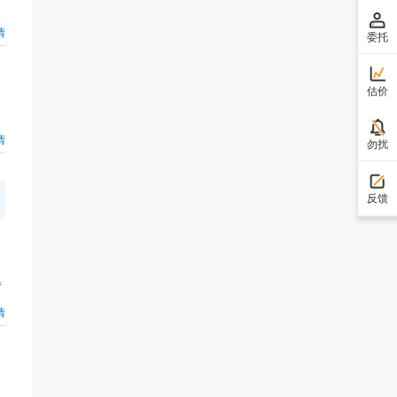
情
委托
估价
情
勿扰
反馈
请
情