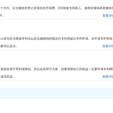
之日起1个月内，应当缴纳变更记录项目的手续费。200块换专利权人。逾期未缴纳或者缴纳
..
查看详
那么首先应当根据专利法以及实施细则的规定向专利局提出专利申请。在申请专利审批
求以及办...
查看详
就很容易不受到保障的。所以在此呼吁大家，想要保障自己的权益一定要申请专利啊
流程及...
查看详