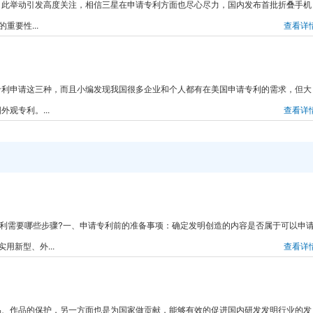
，此举动引发高度关注，相信三星在申请专利方面也尽心尽力，国内发布首批折叠手机
重要性...
查看详
专利申请这三种，而且小编发现我国很多企业和个人都有在美国申请专利的需求，但大
观专利。...
查看详
请专利需要哪些步骤?一、申请专利前的准备事项：确定发明创造的内容是否属于可以申
用新型、外...
查看详
品、作品的保护，另一方面也是为国家做贡献，能够有效的促进国内研发发明行业的发