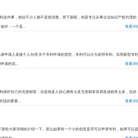
请专利这件事，相信不少人都不是很清楚。而下面呢，则是专注从事企业知识产权代理的
径：一个是...
查看详
者申请人直接个人办理;关于专利申请的类型，专利可以分为发明专利、实用新型专
请的流...
查看详
请专利保护自己的无形财富，但是很多人担心拥有太多无形财富容易造成税务太多，也担
技的要素...
查看详
下面给大家详细的介绍一下。那么如果有一个小的创意是否可以申请专利，如果可以
机构...
查看详