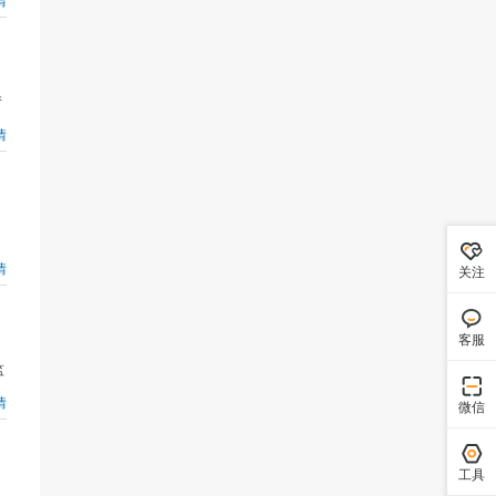
请
情
情
关注
客服
监
情
微信
工具