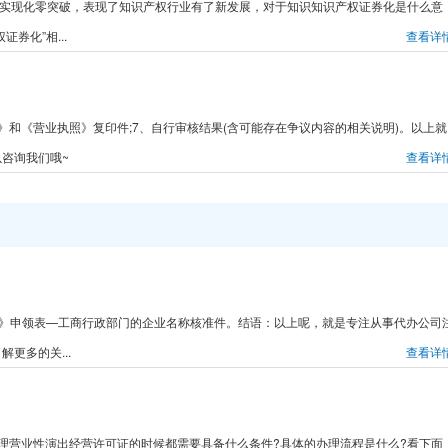
京市实现化零突破，表现了知识产权行业有了新发展，对于知识知识产权证券化是什么意
券化”相...
查看详
证》和《营业执照》复印件;7、自行审核结果(含可能存在争议内容的相关说明)。以上就
咨询我们哦~
查看详
可证》申领表—工商行政部门的企业名称核准件。结语：以上呢，就是专注从事代办公司
更多的关...
查看详
理营业性演出经营许可证的时候都需要具备什么条件?具体的办理流程是什么?看下面