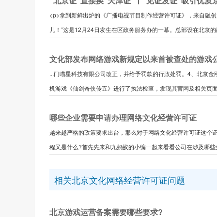
“北京证”直接换“天津证”丨“见证发证”吸引优质
<p>拿到新鲜出炉的《广播电视节目制作经营许可证》，来自融创文
儿！”这是12月24日发生在区政务服务办的一幕。总部设在北京的融.
文化部发布网络游戏新规定以来首被查处的游戏
...门喵星科技有限公司改正，并给予罚款的行政处罚。4、北京
机游戏《仙剑奇侠传五》进行了执法检查，发现其官网及相关页面都
哪些企业需要申请办理网络文化经营许可证
越来越严格的政策要求出台，那么对于网络文化经营许可证这个证
程又是什么?首先先来和九蚂蚁的小编一起来看看公司在涉及哪些业务
相关北京文化网络经营许可证问题
北京游戏运营备案需要哪些要求?