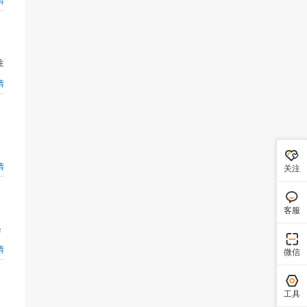
注
情
情
关注
客服
条
情
微信
工具