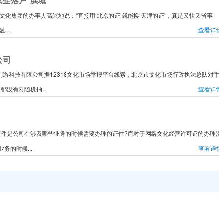
京企落户“滨城”
化集团的办事人高兴地说：“直接用‘北京的证’就能换‘天津的证’，真是又快又省事
..
查看详
公司
金刚游科技有限公司据12318文化市场举报平台线索，北京市文化市场行政执法总队对
没有对随机抽...
查看详
件是公司在涉及哪些业务的时候需要办理的证件?而对于网络文化经营许可证的办理
的时候...
查看详