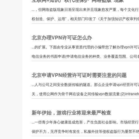
...，但网络盗版现象日渐呈现出来并且现象愈发严重，每个文化
权创造、保护、运用”，相关部门印发了《关于加强知识产权审判领域
北京办理VPN许可证怎么办
...的扩展。下面由专业从事资质代理的小编带您了解办理vpn许
电信业务的书面申请(申请电信业务的种类、业务覆盖范围、公司名称
北京申请VPN经营许可证时需要注意的问题
...人与公司之间安全数据传输的隧道。那么企业申请vpn经营许可证时
关，使用公网作为骨干网在设备之间传输vpn数据流量;(2)intranetv
新年伊始，游戏行业将迎来最严检查
...一些青少年身心健康造成危害，产生负面社会影响。市场经
保护不力，无序竞争时有发生，私服外挂等侵权盗版行为屡禁不绝。