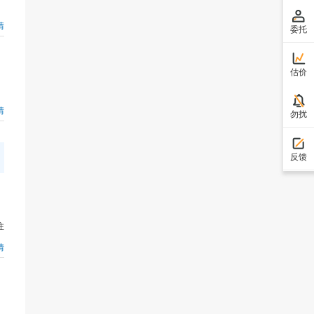
情
委托
估价
情
勿扰
反馈
注
情