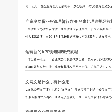
博。因此，在企业办理此证的时候，多会听到一句“您是办理游戏还是
广东发网贷业务管理暂行办法 严肃处理违规经营
...局省网信办省公安厅省工商局省通信管理局关于贯彻落实网络借贷
件共4章26项，自2018年3月26日起实施，有效期3年。通知要求
运营新的APP办理哪些资质呢
...体运营手段之一，企业或公司想要成功运营一款app，办理资
的app要与银行对接，或者和其他应用平台合作，这样的话对方会让您
文网文是什么，有什么用
...文化经营许可证》也称为“文网文”，那么需要用到这个资质
和服务的网站及app，通俗点说也就是市面上常见的软件都需要办理