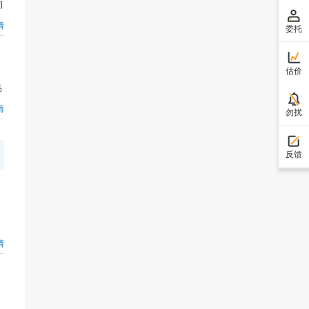
司
情
委托
估价
品
情
勿扰
反馈
情