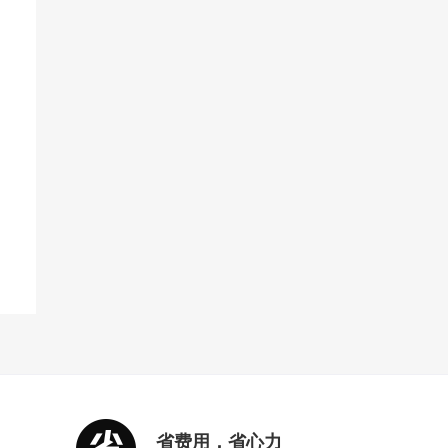
个知识点
省费用，省心力