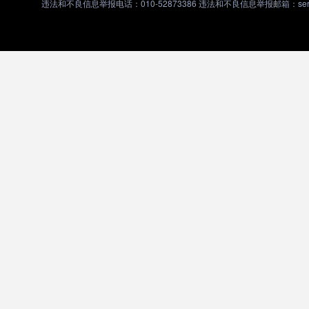
违法和不良信息举报电话：010-52873386 违法和不良信息举报邮箱：servic