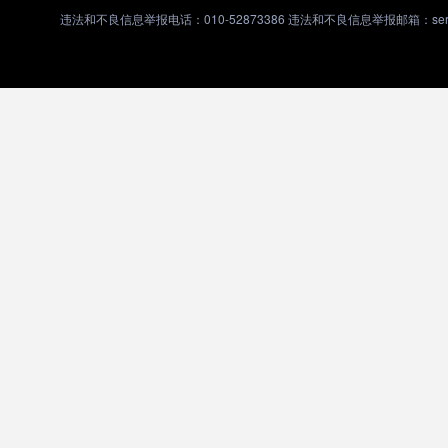
违法和不良信息举报电话：010-52873386 违法和不良信息举报邮箱：servic